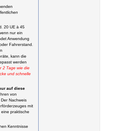
chenden
fentlichen
d. 20 UE à 45
wenn nur ein
findet Anwendung
 oder Fahrerstand.
on
räte, kann die
gepasst werden
 2 Tage wie die
cke und schnelle
ur auf diese
ühren von
. Der Nachweis
rförderzeuges mit
 eine praktische
chen Kenntnisse