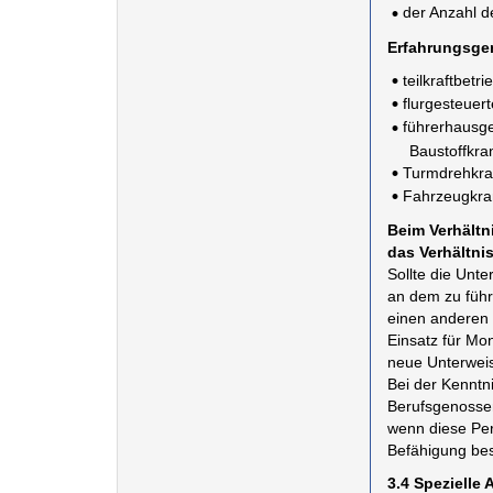
der Anzahl d
Erfahrungsgem
teilkraftbet
flurgesteuer
führerhausge
Baustoffkra
Turmdrehkra
Fahrzeugkra
Beim Verhältn
das Verhältnis
Sollte die Unte
an dem zu füh
einen anderen
Einsatz für Mo
neue Unterweis
Bei der Kenntni
Berufsgenossen
wenn diese Pe
Befähigung bes
3.4 Spezielle