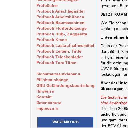
schon einmal 
Prüfbücher
gesamten Bunde
Prüfbuch Anschlagmittel
JETZT KOMM
Prüfbuch Arbeitsbühnen
Prüfbuch Baumaschinen
Wie Sie schon r
Prüfbuch Flurförderzeuge
Umfang entsche
Prüfbuch Hub-, Zuggeräte
Unternehmerh
Prüfbuch Krane
Prüfbuch Lastaufnahmemittel
Da in der Praxi
Prüfbuch Leitern, Tritte
durchführt, ka
Prüfbuch Teleskoplader
in Form einer s
Prüfbuch Tore Türen
für die ordnu
UVV-Prüfung di
Sicherheitsaufkleber u.
festzulegen fü
Pflichtaushänge
Aber der Unter
GBU Gefährdungsbeurteilung
überzeugen - 
Hinweise
Kontakt
Die technische
Datenschutz
eine bedarfsger
Impressum
Richtlinie 200
Sicherheit und
und gem. der O
WARENKORB
der BGV A1 ne