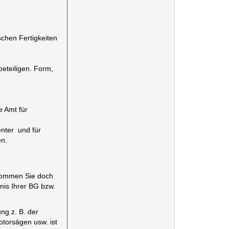
schen Fertigkeiten
eteiligen. Form,
e Amt für
enter und für
en.
r kommen Sie doch
nis Ihrer BG bzw.
ng z. B. der
otorsägen usw. ist