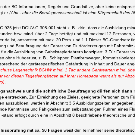
on der BG Informationen, Regeln und Grundsätze, aber keine entspre
gt er
(Aha - aber die Berufsgenossenschaft ist eine Körperschaft des öf
GG 925 jetzt DGUV-G 308-001 steht z. B.. drin dass die Ausbildung min
Stunden bzw. mind. über 2 Tage beträgt und mit maximal 12 Personen, 
ner da ist, ansonsten mit max. 20 Pers. und 1.1 Dieser BG-Grundsatz 
dung und Beauftragung der Fahrer von Flurförderzeugen mit Fahrersitz
g für die Ausbildung von Gabelstaplerfahrern konzipiert. 3 Für Fahrer v
en ohne Hubgerüst, z. B.. Schlepper, Plattformwagen, Kommissionierge
sprechend der gerätespezifischen Gefährdung in Inhalt und Dauer an
schuss Lagertechnik BGHW mind. 1 Tag andere Gerätearten mind. über
 vor diesen Tageslehrgängen auf Ihrer Homepage warnt als nur Abzo
ro)
.
gsnachweis und die schriftliche Beauftragung dürfen sich dann n
ge erstrecken.
Zur Erreichung des Zieles, geeignete Personen zum F
en auszubilden, werden in Abschnitt 3.5 Ausbildungszeiten angegeben
nde Kenntnisse und Fähigkeiten zum selbstständigen Führen eines Flu
 -stand erfolgt durch eine in Abschnitt 8 beschriebene theoretische und
hlussprüfung mit ca. 50 Fragen
weist der Teilnehmer seine theoretis