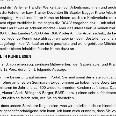
 sind div. Verleiher Händler Werkstätten von Arbeitsmaschinen und auch
 die Fahrlehrer bzw. Trainer Dozenten für Stapler Bagger Krane Arbei
hrgänge Maschinenführer Kurse an bieten, auch ein Kraftverkehrsmei
ucht eigne Ausbilder Kurse sagen div. DGUV Vorgaben dazu - mit mind.
zum Gerät was er schulen möchte - aber das interessiert ja keinen hier
 BG UK des Landes SVLFG der DGUV oder Amt für Arbeitsschutz, da ke
 vorliegende Kenntnisse abfragt - wir aber ja - beim Bestellen bei uns
abgefragt - kein Verkauf an nicht geschulte und weitergebildete Möchte
steller bieten Inhaltlich falsche Kurse dazu an -
L IN RUHE LESEN -
ir z. B. von einen sog. seriösen Mitbewerber, der Gabelstapler und Kr
ls 12 Pers. durchführt, folgende Aussage:
ür Ihre Bewertung auf unserem Portal. Sie sind somit der erste von ca.
r ohne an unseren Seminaren teilgenommen zu haben, eine Bewertung
minaren im Jahr und ca. 600 wiederkehrenden Kunden (Lufthansa, Da
 Alunorf, Audi, Bilfinger & Berger, BASF u.s.w..) einen sehr zufriede
icht alles so falsch sein, wie Sie es darstellen.
 dass unsere Seminare illegal seien, was wir natürlich nicht so hinne
ehr geschäftsschädigend sein kann. Ich kann mich erinnern, dass Sie vo