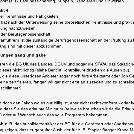
port (z. B. Ladungssicherung, Kuppeln, Rangieren und Einweisen
kt 4
er Kenntnisse und Fähigkeiten
 hat nach der Unterweisung seine theoretischen Kenntnisse und prakti
fung nachzuweisen.
g der Berufsgenossenschaft
anführern ist die zuständige Berufsgenossenschaft an der Prüfung zu b
ang sind mit dieser abzustimmen.
lungen gang und gäbe
lieren die BG UK des Landes, DGUV und sogar die STAfA, das Staatlich
dieses nicht richtig (siehe Bericht Kontrolleure drücken die Augen zu).
, die diese unseriösen Anbieter sogar noch fürs Arbeitsamt oder Job C
ine zertifizieren, fangen wir gar nicht erst an zu reden und zu schreib
l schlimmer)
h doch den Jakob wo es nur billig ist, aber nicht rechtskonform - ode
so dass Sie das erlaubte Minimum (teilweise brauchen wir da die Erlaub
) oder auf Wunsch auch das volle Programm bekommen.
h z. B.
das Ausbilderzertifikat der BG für die Geräteart oder Anerkennu
g zeigen, dass er geprüfter Ausbilder für z. B. Stapler Bagger Krane M