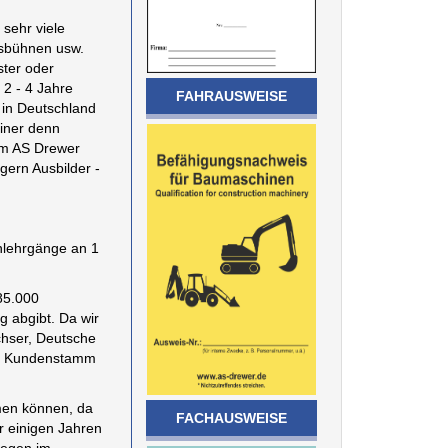
 sehr viele
tsbühnen usw.
ster oder
 2 - 4 Jahre
FAHRAUSWEISE
 in Deutschland
iner denn
 im AS Drewer
gern Ausbilder -
anlehrgänge an 1
 85.000
 abgibt. Da wir
chser, Deutsche
nen Kundenstamm
hmen können, da
FACHAUSWEISE
r einigen Jahren