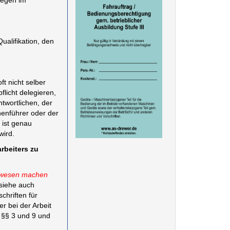
legen im
Qualifikation, den
t nicht selber
licht delegieren,
ntwortlichen, der
enführer oder der
 ist genau
wird.
arbeiters zu
enwesen machen
siehe auch
chriften für
r bei der Arbeit
 §§ 3 und 9 und