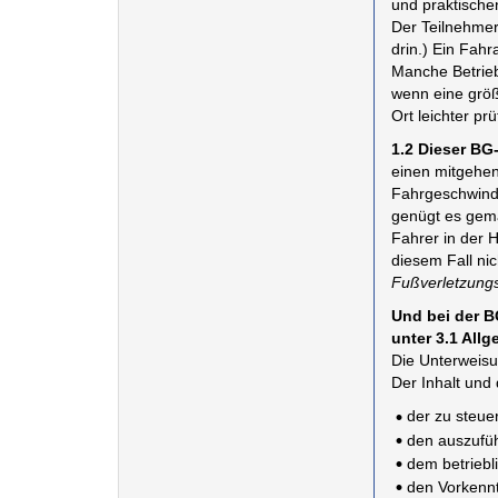
und praktischen
Der Teilnehmer 
drin.) Ein Fah
Manche Betrieb
wenn eine größ
Ort leichter pr
1.2 Dieser BG
einen mitgehen
Fahrgeschwindi
genügt es gemä
Fahrer in der 
diesem Fall nich
Fußverletzungs
Und bei der B
unter 3.1 All
Die Unterweisu
Der Inhalt und
der zu steue
den auszufüh
dem betriebli
den Vorkennt