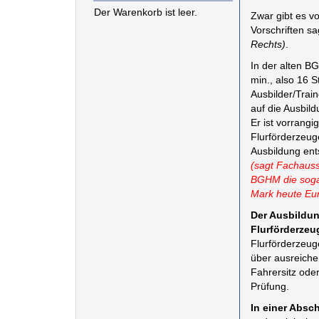
Der Warenkorb ist leer.
Zwar gibt es v
Vorschriften sa
Rechts)
.
In der alten B
min., also 16 
Ausbilder/Trai
auf die Ausbil
Er ist vorrangi
Flurförderzeug
Ausbildung ent
(sagt Fachaus
BGHM die sogar
Mark heute Eu
Der Ausbildun
Flurförderzeu
Flurförderzeug
über ausreiche
Fahrersitz oder
Prüfung.
In einer Absc