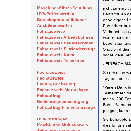
Maschinenführer-Schulung
nicht zu empf.
UVV-Prüfer werden
Fahrschulen da
Betriebsprotokollbücher
ohne eigene Le
Ausbilder werden
Fahrlehrer bra
Fahrausweise
Vorkenntnisse 
Fahrausweis Arbeitsbühnen
weder bei der
Fahrausweis Baumaschinen
Lebenslauf und
Fahrausweis Flurförderzeuge
Shop wird das 
Fahrausweis Krane
sogar viele Her
Fahrausweis Teleskope
- EINFACH MA
Fachausweise
So erhielten w
Fachausweis
Tag mit mehr a
Ladungssicherung
"Vielen Dank f
Fachausweis Motorsägen
Teilnehmern de
Fahrauftrag
mit ca. 200 Se
Bedienungsberechtigung
Bahn, Siemens,
Fahrauftrag Firmenfahrzeuge
pflegen, kann n
UVV-Prüfungen
Sie behaupten,
Kombi- und Multiausweis
dies für uns s
Schulungsunterlagen