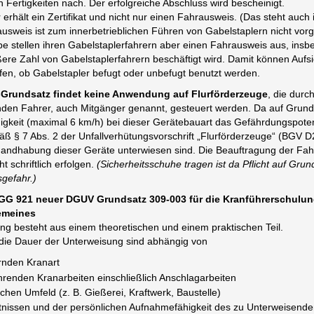
 Fertigkeiten nach. Der erfolgreiche Abschluss wird bescheinigt.
erhält ein Zertifikat und nicht nur einen Fahrausweis. (Das steht auch
rausweis ist zum innerbetrieblichen Führen von Gabelstaplern nicht vor
e stellen ihren Gabelstaplerfahrern aber einen Fahrausweis aus, ins
ere Zahl von Gabelstaplerfahrern beschäftigt wird. Damit können Aufs
üfen, ob Gabelstapler befugt oder unbefugt benutzt werden.
-Grundsatz findet keine Anwendung auf Flurförderzeuge
, die durc
den Fahrer, auch Mitgänger genannt, gesteuert werden. Da auf Grund
gkeit (maximal 6 km/h) bei dieser Gerätebauart das Gefährdungspotenz
ß § 7 Abs. 2 der Unfallverhütungsvorschrift „Flurförderzeuge“ (BGV D
Handhabung dieser Geräte unterwiesen sind. Die Beauftragung der Fah
t schriftlich erfolgen.
(Sicherheitsschuhe tragen ist da Pflicht auf Gru
gefahr.)
GG 921 neuer DGUV Grundsatz 309-003 für die Kranführerschulung 
gemeines
ng besteht aus einem theoretischen und einem praktischen Teil.
 die Dauer der Unterweisung sind abhängig von
rnden Kranart
renden Kranarbeiten einschließlich Anschlagarbeiten
chen Umfeld (z. B. Gießerei, Kraftwerk, Baustelle)
nissen und der persönlichen Aufnahmefähigkeit des zu Unterweisend