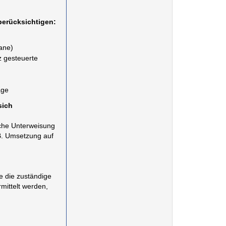
berücksichtigen:
ane)
z gesteuerte
age
sich
liche Unterweisung
B. Umsetzung auf
te die zuständige
mittelt werden,