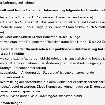
er Lehrgangsteilnehmer
äß sind für die Dauer der Unterweisung folgende Richtwerte zu 
riebene Krane 1 Tag (z. B.. Schwenkarmkrane, Säulendrehkrane)
te Krane 1 bis 5 Tage (z. B.. Brückenkrane Portalkrane und Lkw-Ladekr
steuerte Krane 5 bis 10 Tage (also Krane mit Kabine bzw. auch Aufsat
ne)
ne Ober oder Untern Dreher Baukrane 10 bis 15 Tage
ne wie Autokrane Raupenkrane Teleskopkrane Mobilkrane 15 bis 20 T
is der Dauer der theoretischen zur praktischen Unterweisung hat 
 3 zu 5 bewährt.
rweisung extern (außerbetrieblich) erfolgen, ist zusätzlich eine betrieb
renden Kran vorzunehmen. Bei Änderung der Einsatzbedingungen (z. 
 Krantyp, Personenbeförderung,
ntagearbeiten, Änderung der Steuerung) ist eine entsprechende
ung erforderlich.
svermittlung der Vorschriften auf dem Gebiet der Arbeitssicherheit soll
schaft beteiligt werden. Diese Kenntnisse können auch von Dritten ver
rsonen eine entsprechende
itzen.
(Diese haben viele "Möchtegern Ausbilder" nicht)
 Anforderungen