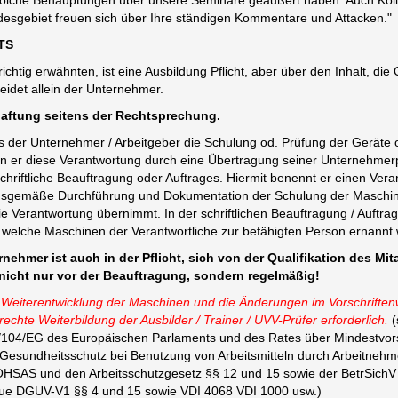
solche Behauptungen über unsere Seminare geäußert haben. Auch Kol
sgebiet freuen sich über Ihre ständigen Kommentare und Attacken."
TS
ichtig erwähnten, ist eine Ausbildung Pflicht, aber über den Inhalt, die 
idet allein der Unternehmer.
aftung seitens der Rechtsprechung.
s der Unternehmer / Arbeitgeber die Schulung od. Prüfung der Geräte of
nn er diese Verantwortung durch eine Übertragung seiner Unternehmerpf
chriftliche Beauftragung oder Auftrages. Hiermit benennt er einen Vera
ngsgemäße Durchführung und Dokumentation der Schulung der Maschin
e Verantwortung übernimmt. In der schriftlichen Beauftragung / Auftrag
r welche Maschinen der Verantwortliche zur befähigten Person ernannt 
nehmer ist auch in der Pflicht, sich von der Qualifikation des Mit
nicht nur vor der Beauftragung, sondern regelmäßig!
 Weiterentwicklung der Maschinen und die Änderungen im Vorschrift
echte Weiterbildung der Ausbilder / Trainer / UVV-Prüfer erforderlich.
(
9/104/EG des Europäischen Parlaments und des Rates über Mindestvors
 Gesundheitsschutz bei Benutzung von Arbeitsmitteln durch Arbeitnehme
HSAS und den Arbeitsschutzgesetz §§ 12 und 15 sowie der BetrSichV
ue DGUV-V1 §§ 4 und 15 sowie VDI 4068 VDI 1000 usw.)