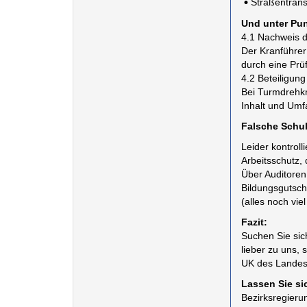
Straßentrans
Und unter Pun
4.1 Nachweis d
Der Kranführer
durch eine Prü
4.2 Beteiligun
Bei Turmdrehkr
Inhalt und Umf
Falsche Schu
Leider kontrol
Arbeitsschutz, 
Über Auditoren
Bildungsgutsche
(alles noch vie
Fazit:
Suchen Sie sic
lieber zu uns, 
UK des Landes
Lassen Sie sic
Bezirksregierun