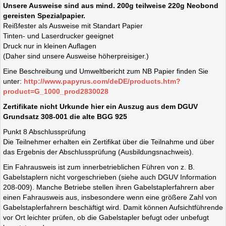
Unsere Ausweise sind aus mind. 200g teilweise 220g Neobond
gereisten Spezialpapier.
Reißfester als Ausweise mit Standart Papier
Tinten- und Laserdrucker geeignet
Druck nur in kleinen Auflagen
(Daher sind unsere Ausweise höherpreisiger.)
Eine Beschreibung und Umweltbericht zum NB Papier finden Sie
unter:
http://www.papyrus.com/deDE/products.htm?
product=G_1000_prod2830028
Zertifikate nicht Urkunde hier ein Auszug aus dem DGUV
Grundsatz 308-001 die alte BGG 925
Punkt 8 Abschlussprüfung
Die Teilnehmer erhalten ein Zertifikat über die Teilnahme und über
das Ergebnis der Abschlussprüfung (Ausbildungsnachweis).
Ein Fahrausweis ist zum innerbetrieblichen Führen von z. B.
Gabelstaplern nicht vorgeschrieben (siehe auch DGUV Information
208-009). Manche Betriebe stellen ihren Gabelstaplerfahrern aber
einen Fahrausweis aus, insbesondere wenn eine größere Zahl von
Gabelstaplerfahrern beschäftigt wird. Damit können Aufsichtführende
vor Ort leichter prüfen, ob die Gabelstapler befugt oder unbefugt