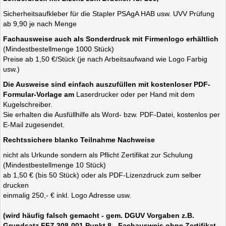
Sicherheitsaufkleber für die Stapler PSAgA HAB usw. UVV Prüfung
ab 9,90 je nach Menge
Fachausweise auch als Sonderdruck mit Firmenlogo erhältlich
(Mindestbestellmenge 1000 Stück)
Preise ab 1,50 €/Stück (je nach Arbeitsaufwand wie Logo Farbig
usw.)
Die Ausweise sind einfach auszufüllen mit kostenloser PDF-
Formular-Vorlage am
Laserdrucker oder per Hand mit dem
Kugelschreiber.
Sie erhalten die Ausfüllhilfe als Word- bzw. PDF-Datei, kostenlos per
E-Mail zugesendet.
Rechtssichere blanko Teilnahme Nachweise
nicht als Urkunde sondern als Pflicht Zertifikat zur Schulung
(Mindestbestellmenge 10 Stück)
ab 1,50 € (bis 50 Stück) oder als PDF-Lizenzdruck zum selber
drucken
einmalig 250,- € inkl. Logo Adresse usw.
(wird häufig falsch gemacht - gem. DGUV Vorgaben z.B.
Grundsatz FFZ 308-001 Punkt 8 - Fachausweis ohne Zertifikat