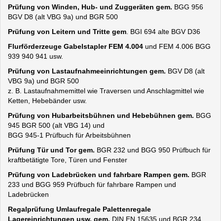
Prüfung von Winden, Hub- und Zuggeräten gem.
BGG 956
BGV D8 (alt VBG 9a) und BGR 500
Prüfung von Leitern und Tritte gem
. BGI 694 alte BGV D36
Flurförderzeuge Gabelstapler FEM 4.004
und FEM 4.006 BGG
939 940 941 usw.
Prüfung von Lastaufnahmeeinrichtungen gem.
BGV D8 (alt
VBG 9a) und BGR 500
z. B. Lastaufnahmemittel wie Traversen und Anschlagmittel wie
Ketten, Hebebänder usw.
Prüfung von Hubarbeitsbühnen und Hebebühnen gem.
BGG
945 BGR 500 (alt VBG 14) und
BGG 945-1 Prüfbuch für Arbeitsbühnen
Prüfung Tür und Tor gem.
BGR 232 und BGG 950 Prüfbuch für
kraftbetätigte Tore, Türen und Fenster
Prüfung von Ladebrücken und fahrbare Rampen gem.
BGR
233 und BGG 959 Prüfbuch für fahrbare Rampen und
Ladebrücken
Regalprüfung Umlaufregale Palettenregale
Lagereinrichtungen usw. gem.
DIN EN 15635 und BGR 234