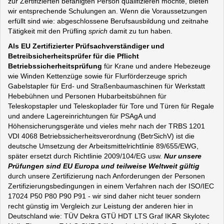
zur Zertifizierten befähigten Person qualifizieren möchte, bieten
wir entsprechende Schulungen an. Wenn die Voraussetzungen
erfüllt sind wie: abgeschlossene Berufsausbildung und zeitnahe
Tätigkeit mit den Prüfling
sprich
damit zu tun haben.
Als EU Zertifizierter Prüfsachverständiger und
Betreibsicherheitsprüfer für die Pflicht
Betriebssicherheitsprüfung
für Krane und andere Hebezeuge
wie Winden Kettenzüge sowie für Flurförderzeuge sprich
Gabelstapler für Erd- und Straßenbaumaschinen für Werkstatt
Hebebühnen und Personen Hubarbeitsbühnen für
Teleskopstapler und Teleskoplader für Tore und Türen für Regale
und andere Lagereinrichtungen für PSAgA und
Höhensicherungsgeräte und vieles mehr nach der TRBS 1201
VDI 4068 Betriebssicherheitsverordnung (BetrSichV) ist die
deutsche Umsetzung der Arbeitsmittelrichtlinie 89/655/EWG,
später ersetzt durch Richtlinie 2009/104/EG usw.
Nur unsere
Prüfungen sind EU Europa und teilweise Weltweit gültig
durch unsere Zertifizierung nach Anforderungen der Personen
Zertifizierungsbedingungen in einem Verfahren nach der ISO/IEC
17024 P50 P80 P90 P91 - wir sind daher nicht teuer sondern
recht günstig im Vergleich zur Leistung der anderen hier in
Deutschland wie: TÜV Dekra GTÜ HDT LTS Graf IKAR Skylotec