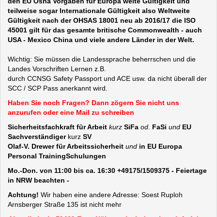
den EU Osha Vorgaben für Europa weite Gültigkeit und
teilweise sogar Internationale Gültigkeit also Weltweite
Gültigkeit nach der OHSAS 18001 neu ab 2016/17 die ISO
45001 gilt für das gesamte britische Commonwealth - auch
USA - Mexico China und viele andere Länder in der Welt.
Wichtig: Sie müssen die Landessprache beherrschen und die
Landes Vorschriften Lernen z.B.
durch CCNSG Safety Passport und ACE usw. da nicht überall der
SCC / SCP Pass anerkannt wird.
Haben Sie noch Fragen? Dann zögern Sie nicht uns
anzurufen oder eine Mail zu schreiben
Sicherheitsfachkraft für Arbeit
kurz
SiFa
od.
FaSi
und
EU
Sachverständiger
kurz
SV
Olaf-V. Drewer für Arbeitssicherheit
und
in EU Europa
Personal TrainingSchulungen
Mo.-Don. von 11:00 bis ca. 16:30 +49175/1509375 - Feiertage
in NRW beachten -
Achtung!
Wir haben eine andere Adresse: Soest Ruploh
Arnsberger Straße 135 ist nicht mehr