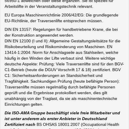
56950-1 abweichen oder diese ergänzen. Sie ist speziell für
Arbeitslifte in der Veranstaltungstechnik relevant.
EU Europa Maschinenrichtlinie 2006/42/EG: Die grundlegende
EU-Richtlinie, der Traversenlifte entsprechen müssen.
DIN EN 13157: Regelungen für handbetriebene Krane, die bei
der Konstruktion angewendet werden.
DIN EN 12100 (I und II): Allgemeine Gestaltungsleitsätze für die
Risikobeurteilung und Risikominderung von Maschinen. EN
13414-1:2004: Norm für Anschlagseile aus Stahlseilen, welche
häufig in den Winden der Lifte verbaut sind. Weitere wichtige
deutsche Aspekte: Prüfung: Viele Traversenlifte sind für den BGV-
C1-Betrieb (heute die DGUV Vorschrift 17 & 18) zertifiziert. BGV
C1: Sicherheitsanforderungen an Standsicherheit und
Tragfähigkeit. Sachkundigen Prüfung (heute befähigte Person):
Traversenlifte müssen regelmäßig durch befähigte Personen
geprüft und die Ergebnisse protokolliert werden, dies gilt
unabhängig von der Traglast, da sie als maschinentechnische
Einrichtungen gelten.
Die ISO-AMA Gruppe beschäftigt viele freie Mitarbeiter und
ist unter anderem als erster Anbieter in Deutschland
Zertifiziert nach
BS OHSAS 18001:2007 (Occupational Health