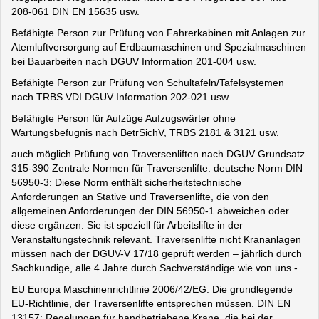
208-061 DIN EN 15635 usw.
Befähigte Person zur Prüfung von Fahrerkabinen mit Anlagen zur
Atemluftversorgung auf Erdbaumaschinen und Spezialmaschinen
bei Bauarbeiten nach DGUV Information 201-004 usw.
Befähigte Person zur Prüfung von Schultafeln/Tafelsystemen
nach TRBS VDI DGUV Information 202-021 usw.
Befähigte Person für Aufzüge Aufzugswärter ohne
Wartungsbefugnis nach BetrSichV, TRBS 2181 & 3121 usw.
auch möglich Prüfung von Traversenliften nach DGUV Grundsatz
315-390 Zentrale Normen für Traversenlifte: deutsche Norm DIN
56950-3: Diese Norm enthält sicherheitstechnische
Anforderungen an Stative und Traversenlifte, die von den
allgemeinen Anforderungen der DIN 56950-1 abweichen oder
diese ergänzen. Sie ist speziell für Arbeitslifte in der
Veranstaltungstechnik relevant. Traversenlifte nicht Krananlagen
müssen nach der DGUV-V 17/18 geprüft werden – jährlich durch
Sachkundige, alle 4 Jahre durch Sachverständige wie von uns -
EU Europa Maschinenrichtlinie 2006/42/EG: Die grundlegende
EU-Richtlinie, der Traversenlifte entsprechen müssen. DIN EN
13157: Regelungen für handbetriebene Krane, die bei der