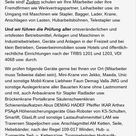
Seite sind!
Zudem
schulen wir Ihre Mitarbeiter oder ihre
Fremdfirmen wie Werkvertragspartner, Leiharbeiter usw. im
Umgang mit Maschinen wie Stapler, Bagger, Lader, Krane,
Anschlagen von Lasten, Hubarbeitsbühnen, Telestapler usw.
Und wir führen die Prüfung aller
ortsveränderlichen und
ortsfesten Betriebsmittel, Anlagen und Maschinen in
Industriebetrieben, Geräte und Anlagen in der Freizeit und bei
klein Betrieben, Gewerbeimmobilien sowie Hotels und öffentlich-
rechtliche Einrichtungen nach der TRBS 1201 und 1203, VDI
4068 usw. durch.
Wir prüfen folgende Geräte gerne bei Ihnen vor Ort (Mitarbeiter
muss Teilweise dabei sein), Mini-Krane von Jekko, Maeda, Unic
und sonstige Mobil-Krane Liebheer Faun Demag Valla JMG und
sonstige Auslegerkrane aller Bauarten Krane ohne Lastmoment
und mit, auch Anbaukrane für Stapler Radlader usw.
Brückenkrane Portalkrane Säulenschwenkkran
Schienenlaufkatzen Abus DEMAG HADEF Pfeiffer IKAR Arthex
PSAgA Höhensicherungsgeräte Glas-Roboter von KS-Schulten,
Smarlift, GlasLift und sonstige Lastaufnahmemittel LAM wie
Traversen Stapeljochen usw. Anschlagmittel AM Ketten, Seile,
Hebebänder, nach der Regel 109-017 Winden, Hub- u.
Zuggeräte Seil- u. Kettenzüge, Trommelwinden Hydraulik-