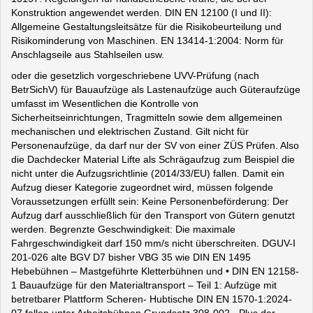
Konstruktion angewendet werden. DIN EN 12100 (I und II):
Allgemeine Gestaltungsleitsätze für die Risikobeurteilung und
Risikominderung von Maschinen. EN 13414-1:2004: Norm für
Anschlagseile aus Stahlseilen usw.
oder die gesetzlich vorgeschriebene UVV-Prüfung (nach
BetrSichV) für Bauaufzüge als Lastenaufzüge auch Güteraufzüge
umfasst im Wesentlichen die Kontrolle von
Sicherheitseinrichtungen, Tragmitteln sowie dem allgemeinen
mechanischen und elektrischen Zustand. Gilt nicht für
Personenaufzüge, da darf nur der SV von einer ZÜS Prüfen. Also
die Dachdecker Material Lifte als Schrägaufzug zum Beispiel die
nicht unter die Aufzugsrichtlinie (2014/33/EU) fallen. Damit ein
Aufzug dieser Kategorie zugeordnet wird, müssen folgende
Voraussetzungen erfüllt sein: Keine Personenbeförderung: Der
Aufzug darf ausschließlich für den Transport von Gütern genutzt
werden. Begrenzte Geschwindigkeit: Die maximale
Fahrgeschwindigkeit darf 150 mm/s nicht überschreiten. DGUV-I
201-026 alte BGV D7 bisher VBG 35 wie DIN EN 1495
Hebebühnen – Mastgeführte Kletterbühnen und • DIN EN 12158-
1 Bauaufzüge für den Materialtransport – Teil 1: Aufzüge mit
betretbarer Plattform Scheren- Hubtische DIN EN 1570-1:2024-