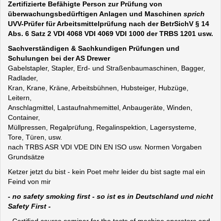
Zertifizierte Befähigte Person zur Prüfung von
überwachungsbedürftigen Anlagen und Maschinen
sprich
UVV-Prüfer für Arbeitsmittelprüfung nach der BetrSichV § 14
Abs. 6 Satz 2 VDI 4068 VDI 4069 VDI 1000 der TRBS 1201 usw.
Sachverständigen & Sachkundigen Prüfungen und
Schulungen bei der AS Drewer
Gabelstapler, Stapler, Erd- und Straßenbaumaschinen, Bagger,
Radlader,
Kran, Krane, Kräne, Arbeitsbühnen, Hubsteiger, Hubzüge,
Leitern,
Anschlagmittel, Lastaufnahmemittel, Anbaugeräte, Winden,
Container,
Müllpressen, Regalprüfung, Regalinspektion, Lagersysteme,
Tore, Türen, usw.
nach TRBS ASR VDI VDE DIN EN ISO usw. Normen Vorgaben
Grundsätze
Ketzer jetzt du bist - kein Poet mehr leider du bist sagte mal ein
Feind von mir
- no safety smoking first - so ist es in Deutschland und nicht
Safety First -