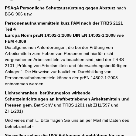
PSAgA Persönliche Schutzausrüstung gegen Absturz
nach
BGG 906 usw.
Personenaufnahmemitteln kurz PAM nach der TRBS 2121
Teil 4
Europa Norm prEN 14502-1:2008 DIN EN 14502-1:2008 wie
FEM 4.006
Die allgemeinen Anforderungen, die bei der Prüfung von
Arbeitsmitteln zum Heben von Personen mit hierfür nicht
vorgesehenen Arbeitsmitteln zu beachten sind, sind der TRBS
2101 „Prüfung von Arbeitsmitteln und überwachungsbedürftigen
Anlagen“. Die Hinweise zur baulichen Durchbildung von
Personenaufnahmemitteln können der prEN 14502-1:2008
entnommen werden.
Lichtschranken, berührungslos wirkende
Schutzeinrichtungen an kraftbetriebenen Arbeitsmitteln und
Pressen gem.
BetrSichV und TRBS 1201 (alt ZH1/597 und
ZH1/281)
Und vieles mehr... Bitte fragen Sie uns an per Mail mit Daten des
Betriebsmittel -
Sie wollen selber die UVV Prüfungen durchführen für zum