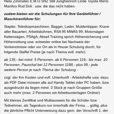
Helix Zimmatec E.M.O SHZ Still Jungheinrich Linde Toyota Merlo
Manitou Rud Doli.. usw. die das nicht haben.
zudem bieten wir die Schulungen für Ihre Geräteführer /
Maschinenführer für:
Stapler, Teleskopmaschinen, Bagger, Lader, Muldenkipper, Krane
aller Bauarten, Arbeitsbühnen, RSA 95 MWAS 99, Motorsägen
Kettensägen, PSAgA, Abseil Training sprich Höhensicherung und
Höhenrettung usw. entweder online bei Nachweis der
Vorkenntnisse oder vor Ort als in House Schulung durch, für
folgende Staffel Preise (je nach Thema evtl. mehr):
ab 135,- bei mind. 5 Personen, ab 6 Personen 119,- bis max. 10
Personen, Pauschal bei 12 Personen 1188,- plus 99,- jede
weitere Person je nach Thema der Schulung -
zzgl. der Km Kosten und evtl. Unterkunft - Arbeitshefte usw. dazu
als PDF Datei müssen alle auf Handy Tablet oder PC haben, bzw.
ausgedruckt da liegen mind. 3 Stück je nach Gruppen Größe
auch mehr (max. 2 Personen ein Arbeitsunterlagen Ordner)
Mit kleines Zertifikat und Multiausweis für die Schüler bzw.
Teilnehmer, als Tageskurs nur innerhalb der Firma ... gültig, plus
die jährliche Pflicht Unterweisung dazu gem. der Vorschrift 1, der