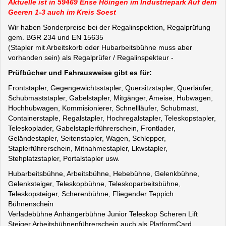
Aktuelle ist in 59469 Ense Höingen im Industriepark Auf dem
Geeren 1-3 auch im Kreis Soest
Wir haben Sonderpreise bei der Regalinspektion, Regalprüfung
gem. BGR 234 und EN 15635
(Stapler mit Arbeitskorb oder Hubarbeitsbühne muss aber
vorhanden sein) als Regalprüfer / Regalinspekteur -
Prüfbücher und Fahrausweise gibt es für:
Frontstapler, Gegengewichtsstapler, Quersitzstapler, Querläufer,
Schubmaststapler, Gabelstapler, Mitgänger, Ameise, Hubwagen,
Hochhubwagen, Kommisionierer, Schnellläufer, Schubmast,
Containerstaple, Regalstapler, Hochregalstapler, Teleskopstapler,
Teleskoplader, Gabelstaplerführerschein, Frontlader,
Geländestapler, Seitenstapler, Wagen, Schlepper,
Staplerführerschein, Mitnahmestapler, Lkwstapler,
Stehplatzstapler, Portalstapler usw.
Hubarbeitsbühne, Arbeitsbühne, Hebebühne, Gelenkbühne,
Gelenksteiger, Teleskopbühne, Teleskoparbeitsbühne,
Teleskopsteiger, Scherenbühne, Fliegender Teppich
Bühnenschein
Verladebühne Anhängerbühne Junior Teleskop Scheren Lift
Steiger Arbeitsbühnenführerschein auch als PlatformCard,