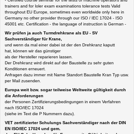
- Certified course seminar for the tests of machine operators and
trainers and for loler exam examinations tolerance tests Valid
throughout EU Europe, sometimes even worldwide only here in
Germany no other provider through our ISO / IEC 17024 - ISO
45001 etc. Certification - the language of instruction is German -
Wir prüfen ja auch Turmdrehkrane als EU - SV
Sachverständiger für Krane,
und wenn da mal einer dabei ist der den Drehkranz kaputt
hat, können wir das günstiger
als der Hersteller reparieren lassen.
Der Drehkranz wird direkt auf der Baustelle zu sehr guten
Konditionen erneuert.
Anfragen dazu immer mit Name Standort Baustelle Kran Typ usw.
per Mail zusenden.
Europa weit bzw. sogar teilweise Weltweite gültigkeit durch
die Anforderungen
der Personen Zertifizierungsbedingungen in einem Verfahren
nach ISO/IEC 17024
(siehe im Text die P Nummern dazu).
VET zertifizierter Schulungs Sachverständiger nach der DIN
EN ISO/IEC 17024 und gem.