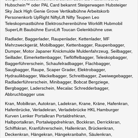
Hubschein™ oder PAL Card bekannt Steigerwagen Hubsteiger
Sky Jack High Genie Grove Vertikalbühne Arbeitskorb
Personenkorb UpRight NiftyLift Nifty Teupen Leo
Teleskopmastbühne Elektroscherenbühne Worklift Hubmobil
SuperLift Baubühne EuroLift Toucan Gelenkbühne usw.
Radlader, Baggerlader, Raupenlader, Kettenlader, MF
Mehrzweckgerät, Mobilbagger, Kettenbagger, Raupenbagger,
Dumper, Motor Japaner Knickmulde Muldenfahrzeug, Seilbagger,
Seillader, Eimerkettenbagger, Tieflöffelbagger, Teleskopbagger,
Baggerführerschein, Schaufelradbagger, Flachbagger,
Saugbagger, Raupe, Scaper Grader, Elektrobagger,
Hydraulikbagger, Wackelbagger, Schreitbagger, Zweiwegebagger,
Radladerführerschein, Minibagger, Bobcat Bergziege,
Bergbagger, Laderschein, Mecalac Schredderbagger,
Abbruchbagger usw.
Kran, Mobilkran, Autokran, Ladekran, Krane, Kräne, Hafenkran,
Hafenbrücke, Verladekran, Verladebrücke HKL Hamburger
Kurven Lenker Portalkran Portaldrehkran,
Halbportalkran, Portalwippdrehkran, Bockkran, Derrickkran,
Schiffskran, Kranführerschein, Hallenkran, Brückenkran,
Deckenkran, Hängekran, Hängekranbahn, Säulenkran,