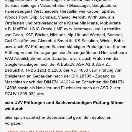
Schlauchleitungen Vakuumheber (Glassauger, Saugbatterie,
Paneelsauger) Verschiedene Hersteller wie Kappel, uplifter,
Woods Powr Grip, Schmalz, Viavac, Aerolift, Wirth usw. alle
Ortsfesten und ortsveränderliche Krane Minikrane, Mobilkrane
z.B. MAEDA, UNIC Ormig HMF uvm. Montage- und Lastenlifte
von Geda, KSF, Böcker, Niehues, Alp-Lift und Wienold, Sumner,
Guil Glaslifte und Glasrobot Smartlift, KS-Schulten, Winlet, Bohle
usw. auch SV Prüfungen Sachverständigen Prüfungen an Kranen
Prüfungen und Eintragungen von Anbaugeräte und Hochziehbare
PAM Arbeitsbühnen aller Bauarten u.v.m. auch Prüfen wir die
Steigleiteranlagen nach der ArbStättV, ASR A1.8, ASR 2.,
BetrSichV, TRBS 1201 & 1203, der VDI 4068 usw. Prüfung von
Steigleitern an Gebäuden nach der DIN 18799 - Zugang zu
Maschinen nach der DIN EN 14122-4 an Schächten der DIN EN
14396 sowie als Notleiter und Fluchtleiter nach der ASR 2. der
DGUV-I 208-032 usw.
also
UVV Prüfungen und Sachverständigen Prüfung führen
wir durch -
aller
sprich
sämtlicher Betriebsmittel gem. den deutschen
Vorgaben