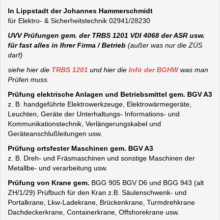
In Lippstadt der Johannes Hammerschmidt
für Elektro- & Sicherheitstechnik 02941/28230
UVV Prüfungen gem. der TRBS 1201 VDI 4068 der ASR usw.
für fast alles in Ihrer Firma / Betrieb
(außer was nur die ZÜS
darf)
siehe hier die
TRBS 1201
und hier die
Infó der BGHW
was man
Prüfen muss.
Prüfung elektrische Anlagen und Betriebsmittel gem. BGV A3
z. B. handgeführte Elektrowerkzeuge, Elektrowärmegeräte,
Leuchten, Geräte der Unterhaltungs- Informations- und
Kommunikationstechnik, Verlängerungskabel und
Geräteanschlußleitungen usw.
Prüfung ortsfester Maschinen gem. BGV A3
z. B. Dreh- und Fräsmaschinen und sonstige Maschinen der
Metallbe- und verarbeitung usw.
Prüfung von Krane gem.
BGG 905 BGV D6 und BGG 943 (alt
ZH/1/29) Prüfbuch für den Kran z.B. Säulenschwenk- und
Portalkrane, Lkw-Ladekrane, Brückenkrane, Turmdrehkrane
Dachdeckerkrane, Containerkrane, Offshorekrane usw.