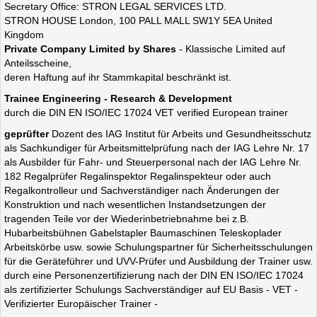
Secretary Office: STRON LEGAL SERVICES LTD.
STRON HOUSE London, 100 PALL MALL SW1Y 5EA United
Kingdom
Private Company Limited by Shares
- Klassische Limited auf
Anteilsscheine,
deren Haftung auf ihr Stammkapital beschränkt ist.
Trainee Engineering - Research & Development
durch die DIN EN ISO/IEC 17024 VET verified European trainer
geprüfter
Dozent
des IAG Institut für Arbeits und Gesundheit
sschutz
als
Sachkundiger für Arbeitsmittelprüfung nach der IAG Lehre Nr. 17
als Ausbilder für Fahr- und Steuerpersonal nach der IAG Lehre Nr.
182
Regalprüfer Regalinspektor Regalinspekteur oder auch
Regalkontrolleur und Sachverständiger nach Änderungen der
Konstruktion und nach wesentlichen Instandsetzungen der
tragenden Teile vor der Wiederinbetriebnahme bei z.B.
Hubarbeitsbühnen Gabelstapler Baumaschinen Teleskoplader
Arbeitskörbe usw. sowie
Schulungspartner für Sicherheitsschulungen
für die Geräteführer und UVV-Prüfer und Ausbildung der Trainer usw.
durch eine Personenzertifizierung nach der DIN EN ISO/IEC 17024
als zertifizierter Schulungs Sachverständiger auf EU Basis - VET -
Verifizierter Europäischer Trainer -