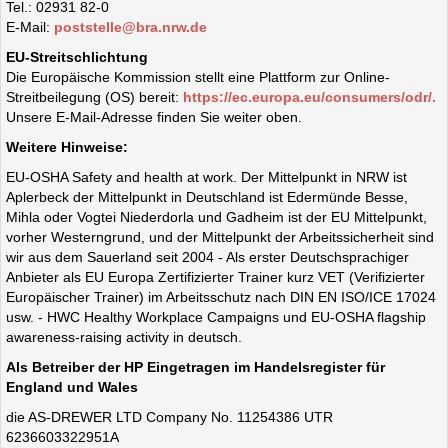
Tel.: 02931 82-0
E-Mail:
poststelle@bra.nrw.de
EU-Streitschlichtung
Die Europäische Kommission stellt eine Plattform zur Online-
Streitbeilegung (OS) bereit:
https://ec.europa.eu/consumers/odr/.
Unsere E-Mail-Adresse finden Sie weiter oben.
Weitere Hinweise:
EU-OSHA Safety and health at work. Der Mittelpunkt in NRW ist
Aplerbeck der Mittelpunkt in Deutschland ist Edermünde Besse,
Mihla oder Vogtei Niederdorla und Gadheim ist der EU Mittelpunkt,
vorher Westerngrund, und der Mittelpunkt der Arbeitssicherheit sind
wir aus dem Sauerland seit 2004 - Als erster Deutschsprachiger
Anbieter als EU Europa Zertifizierter Trainer kurz VET (Verifizierter
Europäischer Trainer) im Arbeitsschutz nach DIN EN ISO/ICE 17024
usw. - HWC Healthy Workplace Campaigns und EU-OSHA flagship
awareness-raising activity in deutsch.
Als Betreiber der HP Eingetragen im Handelsregister für
England und Wales
die AS-DREWER LTD Company No. 11254386 UTR
6236603322951A